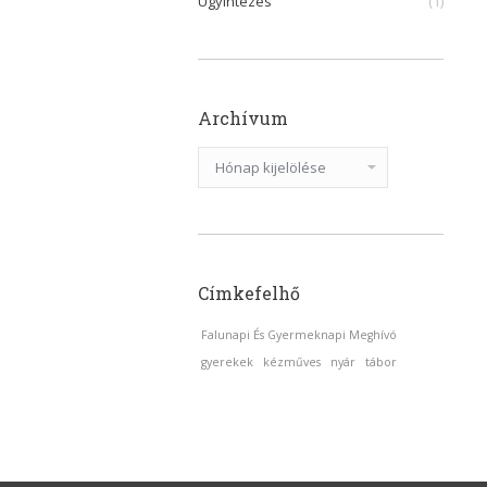
Ügyintézés
(1)
Archívum
Archívum
Címkefelhő
Falunapi És Gyermeknapi Meghívó
gyerekek
kézműves
nyár
tábor