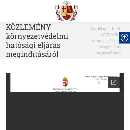
KÖZLEMÉNY
You are here:
Kezdőlap
Hírek
környezetvédelmi
KÖZLEMÉNY
környezetvédelmi
hatósági eljárás
hatósági eljárás
megindításáról
megindításáról