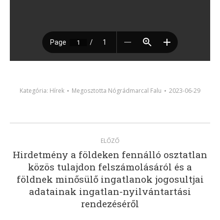
Kategória:
Hírek
Megosztotta
Nógrádmarcal Falu
2023-06-29
Post
ELŐZŐ
navigation
Hirdetmény a földeken fennálló osztatlan
közös tulajdon felszámolásáról és a
földnek minősülő ingatlanok jogosultjai
Previous
post:
adatainak ingatlan-nyilvántartási
rendezéséről