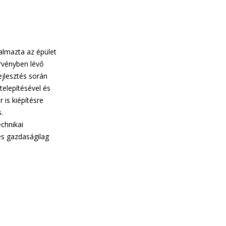
almazta az épület
rvényben lévő
ejlesztés során
telepítésével és
is kiépítésre
.
chnikai
és gazdaságilag