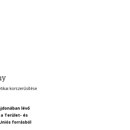
ny
ikai korszerűsítése
jdonában lévő
a Terület- és
Uniós forrásból