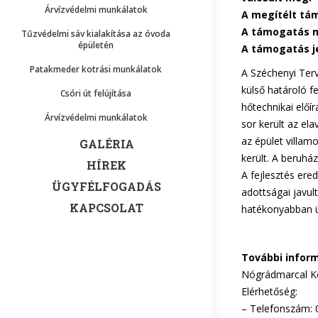
Árvízvédelmi munkálatok
A megítélt tám
A támogatás m
Tűzvédelmi sáv kialakítása az óvoda
épületén
A támogatás j
Patakmeder kotrási munkálatok
A Széchenyi Terv
külső határoló f
Csóri út felújítása
hőtechnikai előí
Árvízvédelmi munkálatok
sor került az el
az épület villa
GALÉRIA
került. A beruhá
HÍREK
A fejlesztés ere
ÜGYFÉLFOGADÁS
adottságai javul
KAPCSOLAT
hatékonyabban ü
További inform
Nógrádmarcal K
Elérhetőség:
– Telefonszám: 