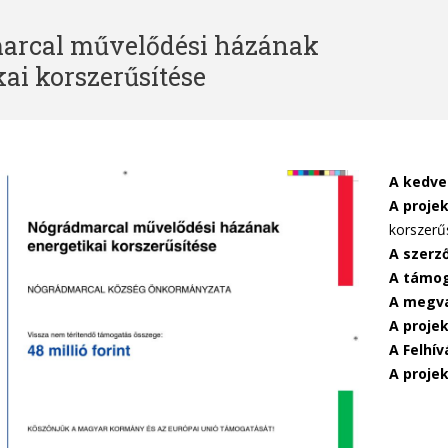
arcal művelődési házának
You
kai korszerűsítése
A kedve
A projek
korszerű
A szerz
A támog
A megva
A proje
A Felhí
A proje