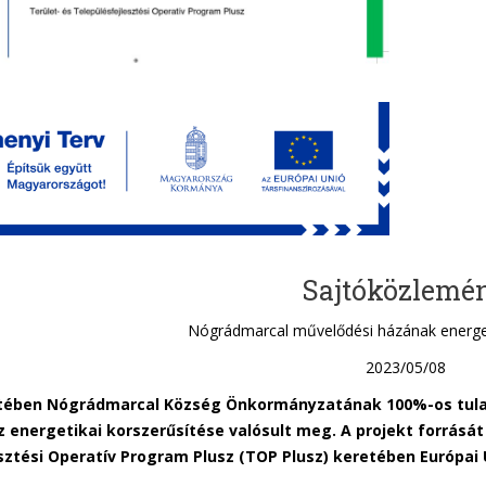
Sajtóközlemé
Nógrádmarcal művelődési házának energet
2023/05/08
etében Nógrádmarcal Község Önkormányzatának 100%-os tula
 energetikai korszerűsítése valósult meg. A projekt forrását 
sztési Operatív Program Plusz (TOP Plusz) keretében Európai 