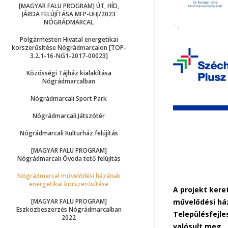
[MAGYAR FALU PROGRAM] ÚT, HÍD,
JÁRDA FELÚJÍTÁSA MFP-UHJ/2023
NÓGRÁDMARCAL
Polgármesteri Hivatal energetikai
korszerűsítése Nógrádmarcalon [TOP-
3.2.1-16-NG1-2017-00023]
Közösségi Tájház kialakítása
Nógrádmarcalban
Nógrádmarcali Sport Park
Nógrádmarcali Játszótér
Nógrádmarcali Kulturház felújítás
[MAGYAR FALU PROGRAM]
Nógrádmarcali Óvoda tető felújítás
Nógrádmarcal művelődési házának
energetikai korszerűsítése
A projekt ker
művelődési ház
[MAGYAR FALU PROGRAM]
Eszközbeszerzés Nógrádmarcalban
Településfejle
2022
valósult meg.