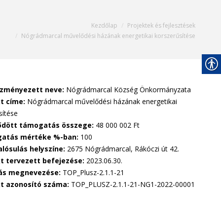
 are here:
Kezdőlap
Projektek és fejlesztések
Nógrádmarcal művelődési házának energetikai korszerűsítése
zményezett neve:
Nógrádmarcal Község Önkormányzata
t címe:
Nógrádmarcal művelődési házának energetikai
sítése
ődött támogatás összege:
48 000 002 Ft
atás mértéke %-ban:
100
lósulás helyszíne:
2675 Nógrádmarcal, Rákóczi út 42.
kt tervezett befejezése:
2023.06.30.
vás megnevezése:
TOP_Plusz-2.1.1-21
kt azonosító száma:
TOP_PLUSZ-2.1.1-21-NG1-2022-00001