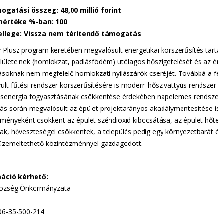
ogatási összeg: 48,00 millió forint
értéke %-ban: 100
ellege: Vissza nem térítendő támogatás
 Plusz program keretében megvalósult energetikai korszerűsítés tart
elületeinek (homlokzat, padlásfödém) utólagos hőszigetelését és az é
rásoknak nem megfelelő homlokzati nyílászárók cseréjét. Továbbá a f
avult fűtési rendszer korszerűsítésére is modern hőszivattyús rendszer 
mosenergia fogyasztásának csökkentése érdekében napelemes rendszer 
zás során megvalósult az épület projektarányos akadálymentesítése is
dményeként csökkent az épület széndioxid kibocsátása, az épület hőte
tak, hőveszteségei csökkentek, a település pedig egy környezetbarát 
zemeltethető közintézménnyel gazdagodott.
áció kérhető:
özség Önkormányzata
06-35-500-214