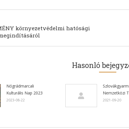
tion
ÉNY környezetvédelmi hatósági
Next
 megindításáról
post:
Hasonló bejegyz
Nógrádmarcali
Szlovákgyarm
Kulturális Nap 2023
Nemzetközi T
2023-08-22
2021-09-20