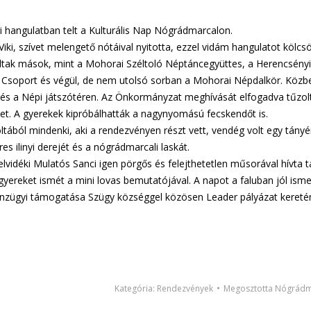
 hangulatban telt a Kulturális Nap Nógrádmarcalon.
iki, szívet melengető nótáival nyitotta, ezzel vidám hangulatot kölc
oltak mások, mint a Mohorai Széltoló Néptáncegyüttes, a Herencsény
soport és végül, de nem utolsó sorban a Mohorai Népdalkör. Közben 
 és a Népi játszótéren. Az Önkormányzat meghívását elfogadva tűzol
et. A gyerekek kipróbálhatták a nagynyomású fecskendőt is.
ltából mindenki, aki a rendezvényen részt vett, vendég volt egy tány
es ilinyi derejét és a nógrádmarcali laskát.
lvidéki Mulatós Sanci igen pörgős és felejthetetlen műsorával hívta t
 gyereket ismét a mini lovas bemutatójával. A napot a faluban jól is
nzügyi támogatása Szügy községgel közösen Leader pályázat keretén
Kategória:
Rendezvények
Megosztotta
Nógrádma