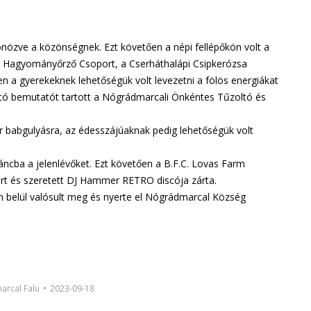
sönözve a közönségnek. Ezt követően a népi fellépőkön volt a
i Hagyományőrző Csoport, a Cserháthalápi Csipkerózsa
a gyerekeknek lehetőségük volt levezetni a fölös energiákat
tó bemutatót tartott a Nógrádmarcali Önkéntes Tűzoltó és
ér babgulyásra, az édesszájúaknak pedig lehetőségük volt
áncba a jelenlévőket. Ezt követően a B.F.C. Lovas Farm
mert és szeretett DJ Hammer RETRO discója zárta.
 belül valósult meg és nyerte el Nógrádmarcal Község
rcal Falu
2023-09-18