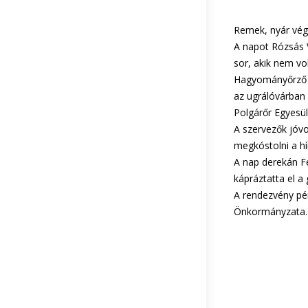
Remek, nyár végi
A napot Rózsás V
sor, akik nem v
Hagyományőrző C
az ugrálóvárban
Polgárőr Egyesül
A szervezők jóvo
megkóstolni a hír
A nap derekán Fe
kápráztatta el a
A rendezvény pé
Önkormányzata.