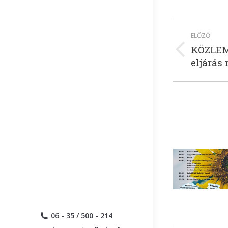
Post
ELŐZŐ
naviga
KÖZLEM
Previous
eljárás
post:
06 - 35 / 500 - 214