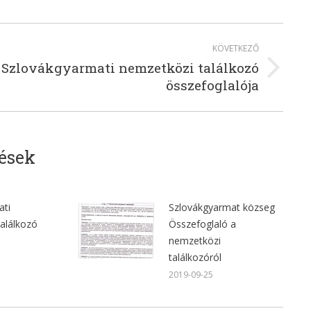
KÖVETKEZŐ
Szlovákgyarmati nemzetközi találkozó
összefoglalója
ések
ati
Szlovákgyarmat közseg
alálkozó
Összefoglaló a
nemzetközi
találkozóról
2019-09-25