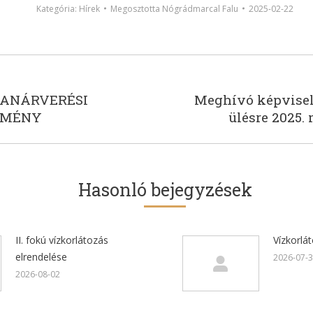
Kategória:
Hírek
Megosztotta
Nógrádmarcal Falu
2025-02-22
tion
LANÁRVERÉSI
Meghívó képviselő
Next
TMÉNY
ülésre 2025. 
post:
Hasonló bejegyzések
II. fokú vízkorlátozás
Vízkorlá
elrendelése
2026-07-
2026-08-02