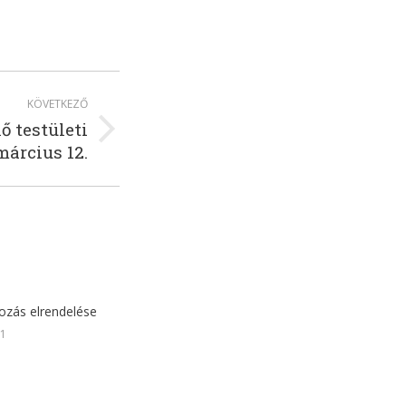
KÖVETKEZŐ
 testületi
március 12.
tozás elrendelése
31