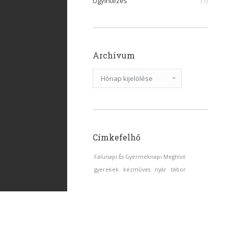
Ügyintézés
(1)
Archívum
Archívum
Címkefelhő
Falunapi És Gyermeknapi Meghívó
gyerekek
kézműves
nyár
tábor