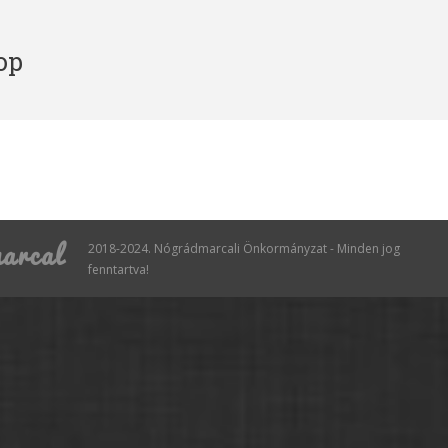
op
2018-2024. Nógrádmarcali Önkormányzat - Minden jog
fenntartva!