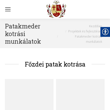
Patakmeder
You are here:
Kezdőlap
Projektek és fejlesztések
kotrási
Patakmeder kotrási
munkálatok
munkálatok
Főzdei patak kotrása