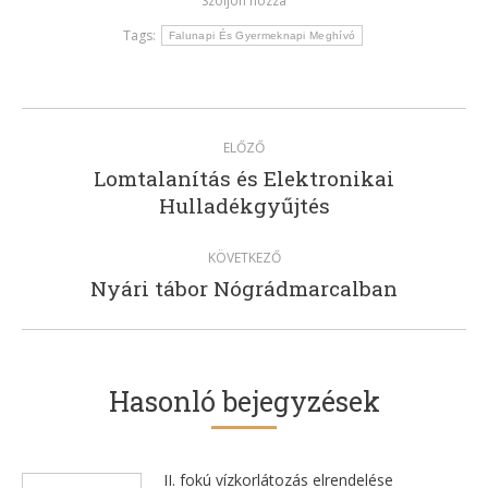
Szóljon hozzá
Tags:
Falunapi És Gyermeknapi Meghívó
Post
ELŐZŐ
navigation
Lomtalanítás és Elektronikai
Previous
Hulladékgyűjtés
post:
KÖVETKEZŐ
Nyári tábor Nógrádmarcalban
Next
post:
Hasonló bejegyzések
II. fokú vízkorlátozás elrendelése