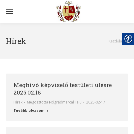
Hírek
You are here:
Kezdőlap
Meghívó képviselő testületi ülésre
2025.02.18
Hírek
Megosztotta
Nógrádmarcal Falu
2025-02-17
Tovább olvasom