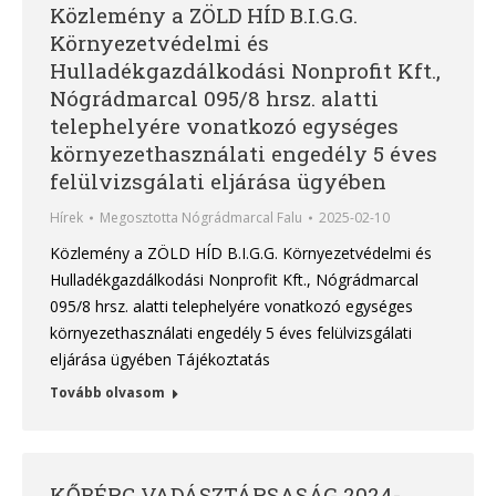
Közlemény a ZÖLD HÍD B.I.G.G.
Környezetvédelmi és
Hulladékgazdálkodási Nonprofit Kft.,
Nógrádmarcal 095/8 hrsz. alatti
telephelyére vonatkozó egységes
környezethasználati engedély 5 éves
felülvizsgálati eljárása ügyében
Hírek
Megosztotta
Nógrádmarcal Falu
2025-02-10
Közlemény a ZÖLD HÍD B.I.G.G. Környezetvédelmi és
Hulladékgazdálkodási Nonprofit Kft., Nógrádmarcal
095/8 hrsz. alatti telephelyére vonatkozó egységes
környezethasználati engedély 5 éves felülvizsgálati
eljárása ügyében Tájékoztatás
Tovább olvasom
KŐBÉRC VADÁSZTÁRSASÁG 2024-