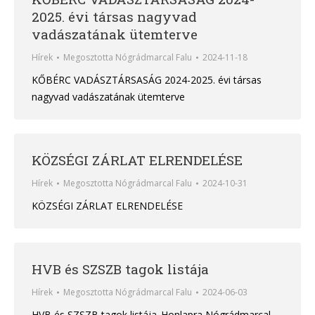
2025. évi társas nagyvad
vadászatának ütemterve
Hírek
Megosztotta
Nógrádmarcal Falu
2024-11-18
KŐBÉRC VADÁSZTÁRSASÁG 2024-2025. évi társas
nagyvad vadászatának ütemterve
KÖZSÉGI ZÁRLAT ELRENDELÉSE
Hírek
Megosztotta
Nógrádmarcal Falu
2024-10-31
KÖZSÉGI ZÁRLAT ELRENDELÉSE
HVB és SZSZB tagok listája
Hírek
Megosztotta
Nógrádmarcal Falu
2024-06-03
HVB és SZSZB tagok listája_Honlapra Nógrádmarcal