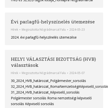
Évi parlagfű-helyszínelés ütemezése
Hírek
Megosztotta
Nógrádmarcal Falu
2024-05-23
2024. évi parlagfű-helyszínelés ütemezése
HELYI VÁLASZTÁSI BIZOTTSÁG (HVB)
választások
Hírek
Megosztotta
Nógrádmarcal Falu
2024-05-07
30_2024_HVB_határozat_Polgármester_sorsolás
32_2024_HVB_határozat_RomaNemzetiségiKépviselő_sorsolá
31_2024_HVB_határozat_Képviselő_sorsolás
Polgármester sorsolás Roma nemzetiségi képviselő
sorsolás Képviselő sorsolás