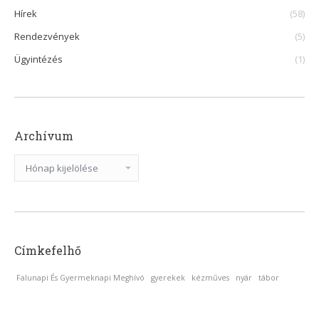
Hírek
(58)
Rendezvények
(5)
Ügyintézés
(1)
Archívum
Archívum
Címkefelhő
Falunapi És Gyermeknapi Meghívó
gyerekek
kézműves
nyár
tábor