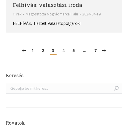
Felhívás: választási iroda
Hírek
Megosztotta
Nógrádmarcal Falu
2024-04-19
FELHÍVÁS, Tisztelt Választópolgárok!
1
2
3
4
5
…
7
Keresés
Search:
Rovatok